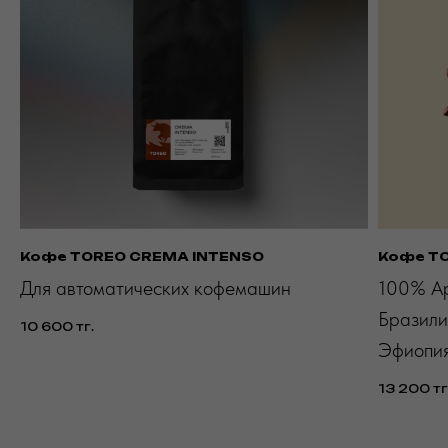
Кофе TOREO CREMA INTENSO
Кофе T
Для автоматических кофемашин
100% А
Бразили
10 600
тг.
Эфиопи
13 200
тг