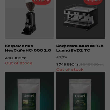
Раскупили
Раскупили
Кофемолка
Кофемашина WEGA
HeyCafe HC-600 2.0
Lunna EVD2 TC
2 группы
438 900
тг.
Out of stock
1 749 990
тг.
1 949 990
тг.
Out of stock