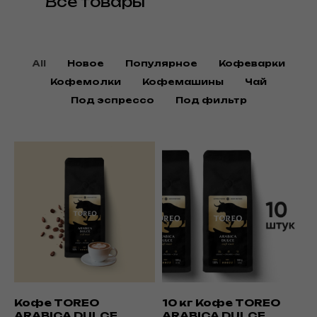
Все товары
All
Новое
Популярное
Кофеварки
Кофемолки
Кофемашины
Чай
Под эспрессо
Под фильтр
Кофе TOREO
10 кг Кофе TOREO
ARABICA DULCE
ARABICA DULCE