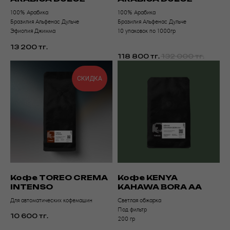
100% Арабика
100% Арабика
Бразилия Альфенас Дульче
Бразилия Альфенас Дульче
Эфиопия Джимма
10 упаковок по 1000гр
13 200
тг.
118 800
тг.
132 000
тг.
СКИДКА
Кофе TOREO CREMA
Кофе KENYA
INTENSO
KAHAWA BORA AA
Для автоматических кофемашин
Светлая обжарка
Под фильтр
10 600
тг.
200 гр