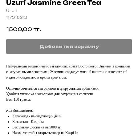
Uzuri Jasmine Green Tea
Uzuri
117016312
1500,00
тг.
Добавить в корзину
Натуральный зеленый чай с загадочных краев Восточного Юньнаня в компании
с натуральными лепестками Жасмина создадут мягкий напиток с невероятной
медовой сладостью и ярким ароматом.
Отлично сочетается с ягодными и цитрусовыми добавками.
Удобная упаковка с зип-локом для сохранения свежести.
Вес: 150 грамм.
Как доставляем:
Караганда - на следующий день.
Казахстан - Kaspi.kz
Бесплатная доставка от 5000 тг.
Нажмите чтобы открыть товар на Kaspi.kz