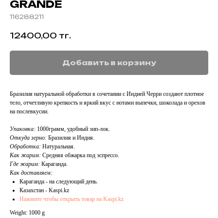
GRANDE
116288211
12400,00
тг.
Добавить в корзину
Бразилия натуральной обработки в сочетании с Индией Черри создают плотное
тело, отчетливую крепкость и яркий вкус с нотами выпечки, шоколада и орехов
на послевкусии.
Упаковка:
1000грамм, удобный зип-лок.
Откуда зерно:
Бразилия и Индия.
Обработка:
Натуральная.
Как жарим:
Средняя обжарка под эспрессо.
Где жарим:
Караганда.
Как доставляем:
Караганда - на следующий день.
Казахстан - Kaspi.kz
Нажмите чтобы открыть товар на Kaspi.kz
Weight: 1000 g